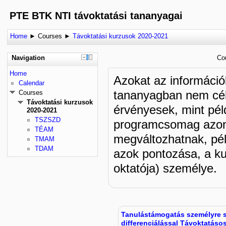
PTE BTK NTI távoktatási tananyagai
Home
►
Courses
►
Távoktatási kurzusok 2020-2021
Navigation
Co
Home
Azokat az információk
Calendar
tananyagban nem céls
Courses
Távoktatási kurzusok
érvényesek, mint pél
2020-2021
TSZSZD
programcsomag azon 
TÉAM
megváltozhatnak, péld
TMAM
TDAM
azok pontozása, a ku
oktatója) személye.
Tanulástámogatás személyre 
differenciálással Távoktatáso