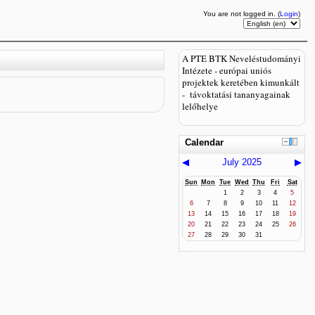
You are not logged in. (
Login
)
A PTE BTK Neveléstudományi
Intézete - európai uniós
projektek keretében kimunkált
- távoktatási tananyagainak
lelőhelye
Calendar
◀
July 2025
▶
Sun
Mon
Tue
Wed
Thu
Fri
Sat
1
2
3
4
5
6
7
8
9
10
11
12
13
14
15
16
17
18
19
20
21
22
23
24
25
26
27
28
29
30
31