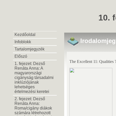
10. 
Kezdőoldal
Irodalomjeg
Infoblokk
Tartalomjegyzék
Előszó
The Excellent 11: Qualities
1. fejezet: Dezső
Renáta Anna: A
magyarországi
cigányság társadalmi
inklúziójának
lehetséges
értelmezési keretei
2. fejezet: Dezső
Renáta Anna:
Roma/cigány diákok
számára létrehozott