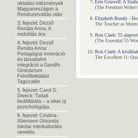
Erin Gruwell: A Szaba
oktatási intézmények
(The Freedom Writer'
Magyarországon a
Rendszerváltás után
Elizabeth Bondy - Dor
3. fejezet: Dezső
The Teacher as Warm 
Renáta Anna: A
mobilitás ára
Ron Clark: 55 alapvet
(The Essential 55 Wo
4. fejezet: Dezső
Renáta Anna:
Ron Clark: A kiválóak
Pedagógiai innováció
The Excellent 11: Qua
és társadalmi
integráció a Gandhi
Gimnázium
Felnőttoktatási
Tagozatán
5. fejezet: Carol S.
Dweck: Tudati
beállítódás – a siker új
pszichológiája.
6. fejezet: Cristina-
Allemann Ghionda:
Iskolai interkulturális
nevelés.