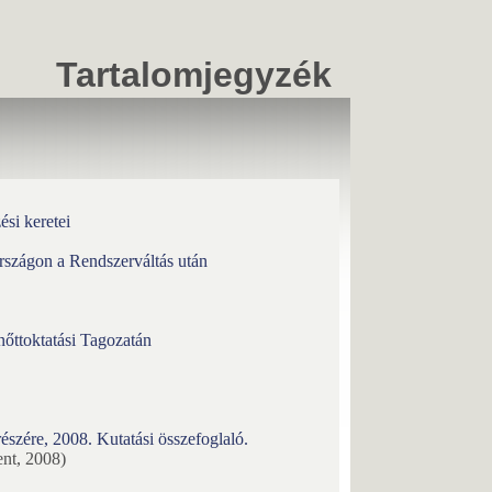
Tartalomjegyzék
si keretei
szágon a Rendszerváltás után
őttoktatási Tagozatán
észére, 2008. Kutatási összefoglaló.
ent, 2008)