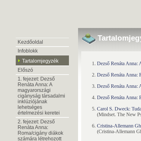
Tartalomjeg
Kezdőoldal
Infoblokk
Tartalomjegyzék
Dezső Renáta Anna: A 
Előszó
Dezső Renáta Anna: R
1. fejezet: Dezső
Renáta Anna: A
Dezső Renáta Anna: A 
magyarországi
cigányság társadalmi
Dezső Renáta Anna: Pe
inklúziójának
lehetséges
Carol S. Dweck: Tudati
értelmezési keretei
(Mindset. The New Ps
2. fejezet: Dezső
Cristina-Allemann Ghio
Renáta Anna:
(Cristina-Allemann Gh
Roma/cigány diákok
számára létrehozott