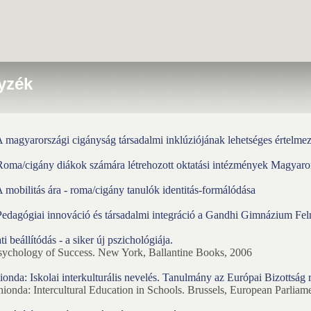
yzék
magyarországi cigányság társadalmi inklúziójának lehetséges értelmezé
oma/cigány diákok számára létrehozott oktatási intézmények Magyaror
mobilitás ára - roma/cigány tanulók identitás-formálódása
dagógiai innováció és társadalmi integráció a Gandhi Gimnázium Feln
 beállítódás - a siker új pszichológiája.
ychology of Success. New York, Ballantine Books, 2006
nda: Iskolai interkulturális nevelés. Tanulmány az Európai Bizottság r
ionda: Intercultural Education in Schools. Brussels, European Parliam