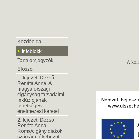
Kezdőoldal
Infoblokk
Tartalomjegyzék
A komp
Előszó
1. fejezet: Dezső
Renáta Anna: A
magyarországi
cigányság társadalmi
inklúziójának
lehetséges
értelmezési keretei
2. fejezet: Dezső
Renáta Anna:
Roma/cigány diákok
számára létrehozott