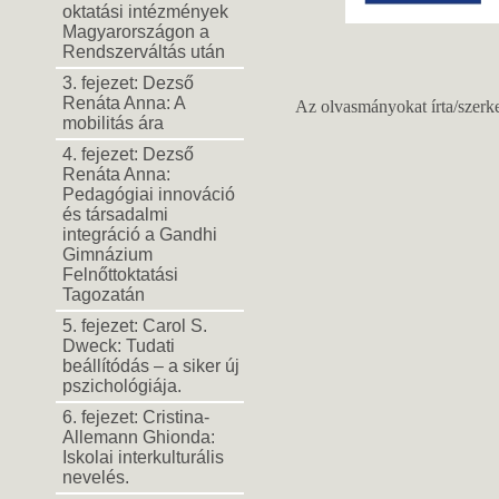
oktatási intézmények
Magyarországon a
Rendszerváltás után
3. fejezet: Dezső
Renáta Anna: A
Az olvasmányokat írta/szerkes
mobilitás ára
4. fejezet: Dezső
Renáta Anna:
Pedagógiai innováció
és társadalmi
integráció a Gandhi
Gimnázium
Felnőttoktatási
Tagozatán
5. fejezet: Carol S.
Dweck: Tudati
beállítódás – a siker új
pszichológiája.
6. fejezet: Cristina-
Allemann Ghionda:
Iskolai interkulturális
nevelés.