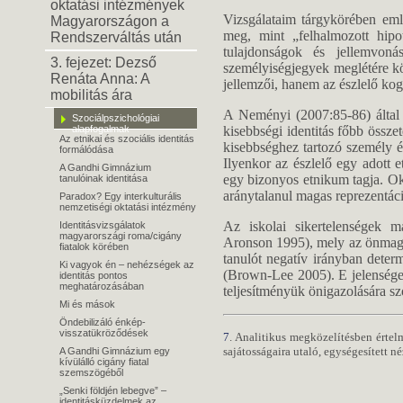
oktatási intézmények
Vizsgálataim tárgykörében eml
Magyarországon a
meg, mint „felhalmozott hipo
Rendszerváltás után
tulajdonságok és jellemvon
3. fejezet: Dezső
személyiségjegyek meglétére kö
Renáta Anna: A
jellemzői, hanem az észlelő kog
mobilitás ára
A Neményi (2007:85-86) által
Szociálpszichológiai
alapfogalmak
kisebbségi identitás főbb összet
Az etnikai és szociális identitás
kisebbséghez tartozó személy é
formálódása
Ilyenkor az észlelő egy adott 
A Gandhi Gimnázium
egy bizonyos etnikum tagja. Ok
tanulóinak identitása
aránytalanul magas reprezentác
Paradox? Egy interkulturális
nemzetiségi oktatási intézmény
Az iskolai sikertelenségek má
Identitásvizsgálatok
magyarországi roma/cigány
Aronson 1995), mely az önmagát
fiatalok körében
tanulót negatív irányban deter
Ki vagyok én – nehézségek az
(Brown-Lee 2005). E jelensége
identitás pontos
meghatározásában
teljesítményük önigazolására szo
Mi és mások
Öndebilizáló énkép-
visszatükröződések
7
. Analitikus megközelítésben értel
sajátosságaira utaló, egységesített n
A Gandhi Gimnázium egy
kívülálló cigány fiatal
szemszögéből
„Senki földjén lebegve” –
identitásküzdelmek az