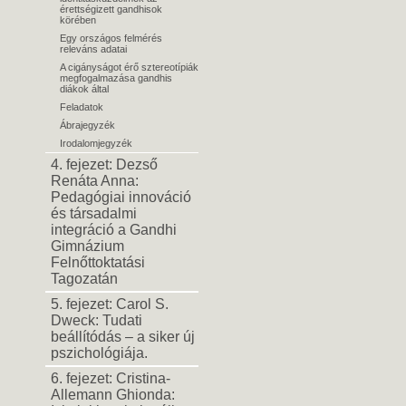
érettségizett gandhisok
körében
Egy országos felmérés
releváns adatai
A cigányságot érő sztereotípiák
megfogalmazása gandhis
diákok által
Feladatok
Ábrajegyzék
Irodalomjegyzék
4. fejezet: Dezső
Renáta Anna:
Pedagógiai innováció
és társadalmi
integráció a Gandhi
Gimnázium
Felnőttoktatási
Tagozatán
5. fejezet: Carol S.
Dweck: Tudati
beállítódás – a siker új
pszichológiája.
6. fejezet: Cristina-
Allemann Ghionda: