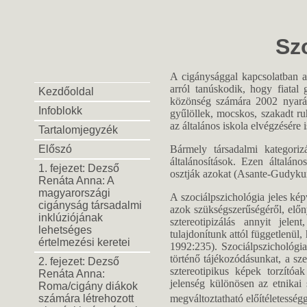
Sz
A cigánysággal kapcsolatban a 
arról tanúskodik, hogy fiatal
Kezdőoldal
közönség számára 2002 nyarán
Infoblokk
gyűlöllek, mocskos, szakadt ruhá
az általános iskola elvégzésére i
Tartalomjegyzék
Előszó
Bármely társadalmi kategorizá
általánosítások. Ezen általán
1. fejezet: Dezső
osztják azokat (Asante-Gudyku
Renáta Anna: A
magyarországi
A szociálpszichológia jeles ké
cigányság társadalmi
azok szükségszerűségéről, előnye
inklúziójának
sztereotipizálás annyit jel
lehetséges
tulajdonítunk attól függetlenü
értelmezési keretei
1992:235). Szociálpszichológia
történő tájékozódásunkat, a s
2. fejezet: Dezső
sztereotipikus képek torzítóa
Renáta Anna:
jelenség különösen az etnikai 
Roma/cigány diákok
számára létrehozott
megváltoztatható előítéletességg