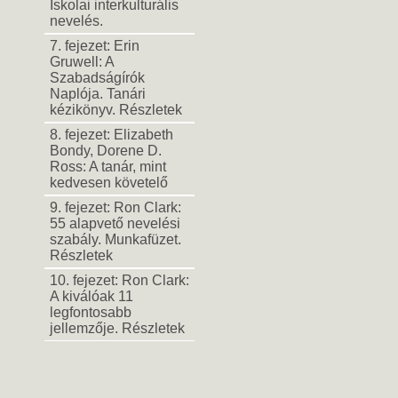
Iskolai interkulturális
nevelés.
7. fejezet: Erin
Gruwell: A
Szabadságírók
Naplója. Tanári
kézikönyv. Részletek
8. fejezet: Elizabeth
Bondy, Dorene D.
Ross: A tanár, mint
kedvesen követelő
9. fejezet: Ron Clark:
55 alapvető nevelési
szabály. Munkafüzet.
Részletek
10. fejezet: Ron Clark:
A kiválóak 11
legfontosabb
jellemzője. Részletek