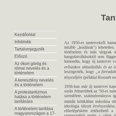
Tan
Kezdőoldal
Infoblokk
Az 1950-es tantervekről hama
inkább „leadásuk") lehetetlen
Tartalomjegyzék
történelem és más tárgyak te
Előszó
hangulatváltásoktól sem függ
kimondta, hogy új tantervre 
Az ókori görög és
erőszakos aktualizálás és az ür
római nevelés és a
leszögezték, hogy
„a forradal
történelem
tényezőjére (például Kossuth mel
A keresztény nevelés
és a történelem
1956-ban már új tantervet kapo
során felmerültek az '50-es tan
A protestantizmus
szemlélete, szaktudományos ig
hatása a történelem
minták kritikátlan másolása stb
tanítására
ideológia túlzott érvényesíté
A történelem tanítása
előrelépésként értékelhető a
magyarországon a 17-
szempontból pedig a célok és