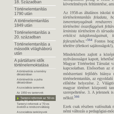
18. Században
követelmények feltüntetése, amik
Történelemtanítás
Az 1958-as általános iskolai 
1790 után
történelemtanítás
feladata
, h
A történelemtanítás
ismeretanyagának rendszeres
1849 után
történelmi összefüggések feltá
leninista történelem és társad
Történelemtanítás a
erkölcsi tulajdonságainak, 
20. században
564
fejlesztéséhez."
Fontos hogy 
Történelemtanítás a
tételére (életkori sajátosságok
második világháború
után
Mindeközben zajlott a középis
nyilvánosságot kapott, lehetős
A pártállami idők
Magyar Történelmi Társulat vá
történelemoktatása
kapcsolatban. Elsősorban az el
A történetírás a kemény
módszertani fejlődés hiánya m
diktatúrában
történelemtanítás, az egyoldalú 
A történetírás a puha
előtérbe helyezése. 2. Világ
diktatúrában
magyar történet központú ta
A szocialista tantervek
szerepeltetése. 3. A jelennek is
Az 1950-es tantervek
566
nélkül.
Tantervi reformok az '50-es
és '60-as években
Tantervi reformok a '70-es
Ezek csak részben valósultak 
évektől a rendszerváltásig
némi változás a pedagógiai-mód
A szocialista tankönyvek