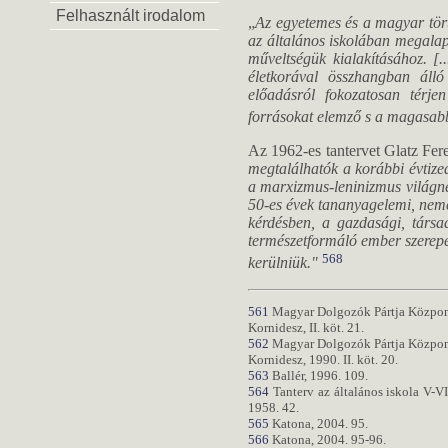
Felhasznált irodalom
„
Az
egyetemes
és a
magyar tö
az általános iskolában megala
műveltségük
kialakításához. [.
életkorával összhangban álló
előadásról fokozatosan térj
forrásokat
elemző
s a
magasabb 
Az 1962-es tantervet Glatz Fere
megtalálhatók a korábbi évtized
a marxizmus-leninizmus világné
50-es évek tananyagelemi, nem
kérdésben, a gazdasági, társ
természetformáló ember szerepét
568
kerülniük."
561
Magyar Dolgozók Pártja Központi 
Kornidesz, II. köt. 21.
562
Magyar Dolgozók Pártja Központi 
Kornidesz, 1990. II. köt. 20.
563
Ballér, 1996. 109.
564
Tanterv az általános iskola V-V
1958. 42.
565
Katona, 2004. 95.
566
Katona, 2004. 95-96.