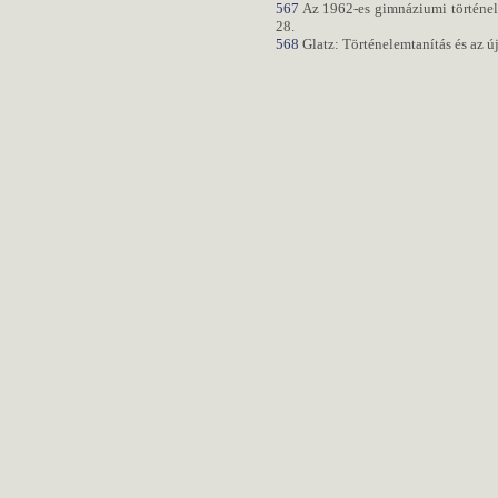
567
Az 1962-es gimnáziumi történele
28.
568
Glatz: Történelemtanítás és az ú