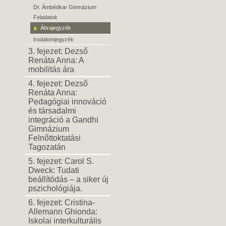
Dr. Ámbédkar Gimnázium
Feladatok
Ábrajegyzék
Irodalomjegyzék
3. fejezet: Dezső
Renáta Anna: A
mobilitás ára
4. fejezet: Dezső
Renáta Anna:
Pedagógiai innováció
és társadalmi
integráció a Gandhi
Gimnázium
Felnőttoktatási
Tagozatán
5. fejezet: Carol S.
Dweck: Tudati
beállítódás – a siker új
pszichológiája.
6. fejezet: Cristina-
Allemann Ghionda:
Iskolai interkulturális