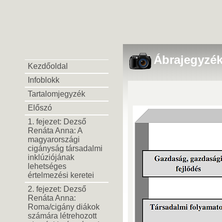
Ábrajegyzé
Kezdőoldal
Infoblokk
Tartalomjegyzék
Előszó
1. fejezet: Dezső
Renáta Anna: A
magyarországi
cigányság társadalmi
inklúziójának
lehetséges
értelmezési keretei
2. fejezet: Dezső
Renáta Anna:
Roma/cigány diákok
számára létrehozott