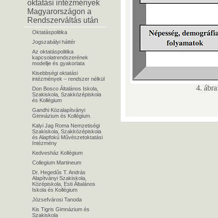
oktatási intézmények
Magyarországon a
Rendszerváltás után
Oktatáspolitika
Jogszabályi háttér
Az oktatáspolitika
kapcsolatrendszerének
modellje és gyakorlata
Kisebbségi oktatási
intézmények – rendszer nélkül
4. ábra
Don Bosco Általános Iskola,
Szakiskola, Szakközépiskola
és Kollégium
Gandhi Közalapítványi
Gimnázium és Kollégium
Kalyi Jag Roma Nemzetiségi
Szakiskola, Szakközépiskola
és Alapfokú Művészetoktatási
Intézmény
Kedvesház Kollégium
Collegium Martineum
Dr. Hegedűs T. András
Alapítványi Szakiskola,
Középiskola, Esti Általános
Iskola és Kollégium
Józsefvárosi Tanoda
Kis Tigris Gimnázium és
Szakiskola