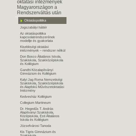
oktatási intézmények
Magyarországon a
Rendszerváltás után
Oktatáspolitika
Jogszabályi háttér
Az oktatáspolitika
kapcsolatrendszerének
modellje és gyakorlata
Kisebbségi oktatási
intézmények – rendszer nélkül
Don Bosco Általános Iskola,
Szakiskola, Szakközépiskola
és Kollégium
Gandhi Közalapítványi
Gimnázium és Kollégium
Kalyi Jag Roma Nemzetiségi
Szakiskola, Szakközépiskola
és Alapfokú Művészetoktatási
Intézmény
Kedvesház Kollégium
Collegium Martineum
Dr. Hegedűs T. András
Alapítványi Szakiskola,
Középiskola, Esti Általános
Iskola és Kollégium
Józsefvárosi Tanoda
Kis Tigris Gimnázium és
Szakiskola