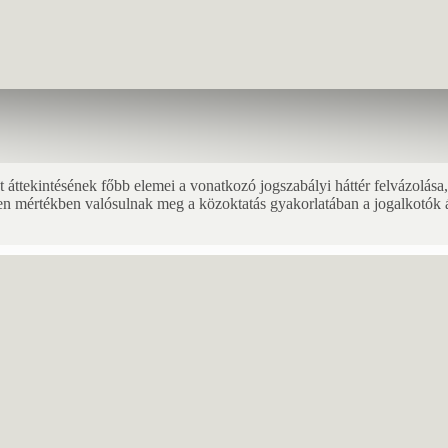
t áttekintésének főbb elemei a vonatkozó jogszabályi háttér felvázolása,
n mértékben valósulnak meg a közoktatás gyakorlatában a jogalkotók álta