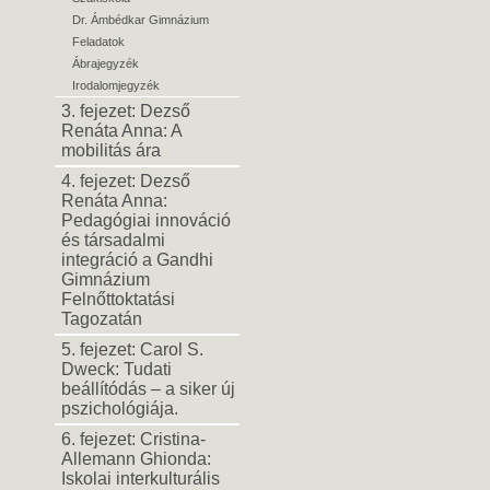
Dr. Ámbédkar Gimnázium
Feladatok
Ábrajegyzék
Irodalomjegyzék
3. fejezet: Dezső
Renáta Anna: A
mobilitás ára
4. fejezet: Dezső
Renáta Anna:
Pedagógiai innováció
és társadalmi
integráció a Gandhi
Gimnázium
Felnőttoktatási
Tagozatán
5. fejezet: Carol S.
Dweck: Tudati
beállítódás – a siker új
pszichológiája.
6. fejezet: Cristina-
Allemann Ghionda:
Iskolai interkulturális