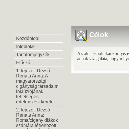
Célok
Kezdőoldal
Infoblokk
Az oktatáspolitikai környeze
Tartalomjegyzék
annak vizsgálata, hogy milye
Előszó
1. fejezet: Dezső
Renáta Anna: A
magyarországi
cigányság társadalmi
inklúziójának
lehetséges
értelmezési keretei
2. fejezet: Dezső
Renáta Anna:
Roma/cigány diákok
számára létrehozott